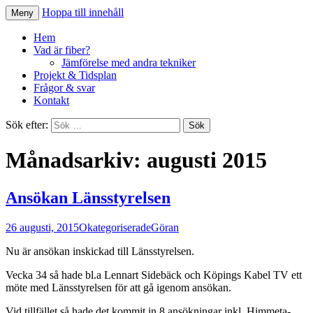
Hoppa till innehåll
Meny
Fiber till Himmeta-Bro
Hem
Vad är fiber?
Jämförelse med andra tekniker
Projekt & Tidsplan
Frågor & svar
Kontakt
Sök efter:
Månadsarkiv: augusti 2015
Ansökan Länsstyrelsen
26 augusti, 2015
Okategoriserade
Göran
Nu är ansökan inskickad till Länsstyrelsen.
Vecka 34 så hade bl.a Lennart Sidebäck och Köpings Kabel TV ett
möte med Länsstyrelsen för att gå igenom ansökan.
Vid tillfället så hade det kommit in 8 ansökningar inkl. Himmeta-