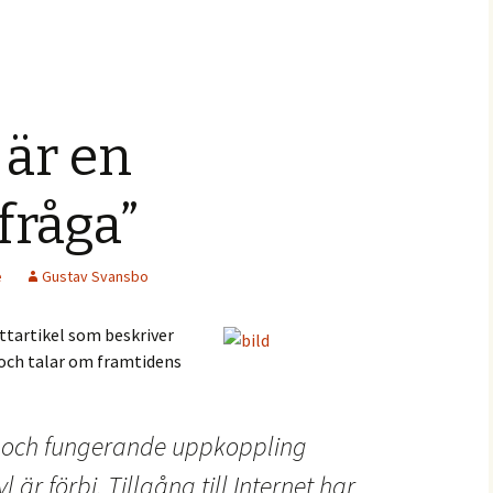
 är en
fråga”
e
Gustav Svansbo
attartikel som beskriver
och talar om framtidens
 och fungerande uppkoppling
 är förbi. Tillgång till Internet har