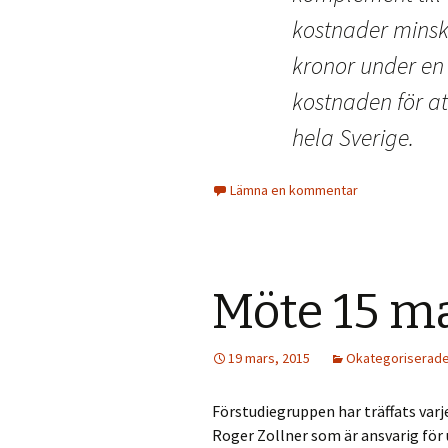
kostnader minska
kronor under en
kostnaden för att
hela Sverige.
Lämna en kommentar
Möte 15 m
19 mars, 2015
Okategoriserad
Förstudiegruppen har träffats varj
Roger Zollner som är ansvarig fö