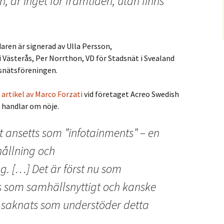
, är inget för framtiden, utan finns
aren är signerad av Ulla Persson,
ästerås, Per Norrthon, VD för Stadsnät i Svealand
dsnätsföreningen.
 artikel av Marco Forzati
vid företaget Acreo Swedish
e handlar om nöje.
 ansetts som ”infotainments” – en
ållning och
g. […] Det är först nu som
 som samhällsnyttigt och kanske
re saknats som understöder detta