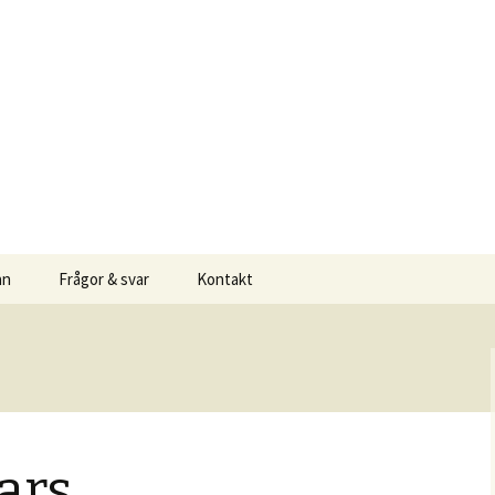
 Himmeta-Bro
an
Frågor & svar
Kontakt
ars