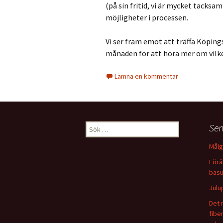
(på sin fritid, vi är mycket tacks
möjligheter i processen.
Vi ser fram emot att träffa Köpi
månaden för att höra mer om vilke
Lämna en kommentar
Sen
Sök efter:
Målg
Förä
basu
Julu
Det 
fibe