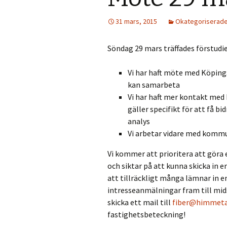
31 mars, 2015
Okategoriserad
Söndag 29 mars träffades förstudie
Vi har haft möte med Köpings
kan samarbeta
Vi har haft mer kontakt med L
gäller specifikt för att få b
analys
Vi arbetar vidare med komm
Vi kommer att prioritera att göra
och siktar på att kunna skicka in 
att tillräckligt många lämnar in e
intresseanmälningar fram till mi
skicka ett mail till
fiber@himmeta
fastighetsbeteckning!