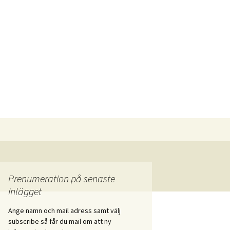
Sök
efter:
Prenumeration på senaste
inlägget
Ange namn och mail adress samt välj
subscribe så får du mail om att ny