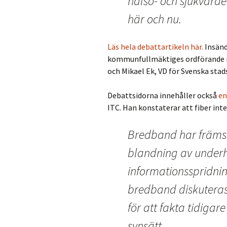
hälso- och sjukvården
här och nu.
Läs hela debattartikeln här.
Insänd
kommunfullmäktiges ordförande i V
och Mikael Ek, VD för Svenska sta
Debattsidorna innehåller också
en
ITC. Han konstaterar att fiber int
Bredband har främst
blandning av underh
informationsspridnin
bredband diskuteras
för att fakta tidiga
synsätt