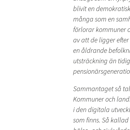
blivit en demokratis
många som en samhäll
förlorar kommuner o
av att de ligger efter
en åldrande befolkni
utsträckning än tid
pensionärsgeneratio
Sammantaget så talar
Kommuner och landst
i den digitala utveck
som finns. Så kallad