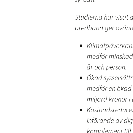
Studierna har visat a
bredband ger oväntat
Klimatpåverkan: 
medför minskade
år och person.
Ökad sysselsättn
medför en ökad 
miljard kronor i
Kostnadsreduceri
införande av dig
komplement till 