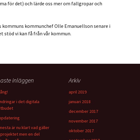
amma för det) och lärde oss mer om fallgropar och
ngs kommuns kommunchef Olle Emanuellson senare i
t stöd vi kan få från vår kommun.
aste inläggen
Arkiv
ång!
april 2019
ndringar i det digitala
januari 2018
tbudet
december 2017
ppdatering
november 2017
mesta är nu klart vad gäller
oktober 2017
rprojektet men en del